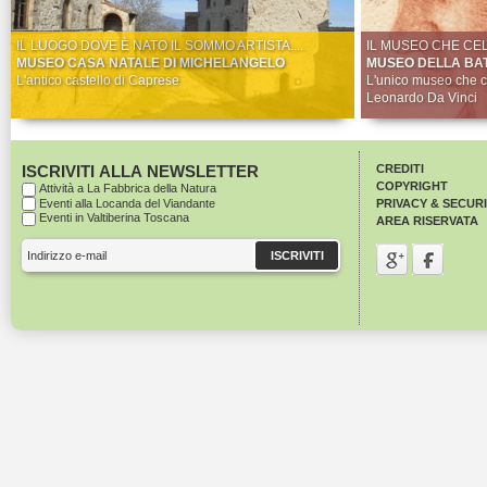
IL LUOGO DOVE È NATO IL SOMMO ARTISTA....
IL MUSEO CHE CEL
MUSEO CASA NATALE DI MICHELANGELO
MUSEO DELLA BAT
L'antico castello di Caprese
L'unico museo che ce
Leonardo Da Vinci
ISCRIVITI ALLA NEWSLETTER
CREDITI
COPYRIGHT
Attività a La Fabbrica della Natura
Eventi alla Locanda del Viandante
PRIVACY & SECUR
Eventi in Valtiberina Toscana
AREA RISERVATA