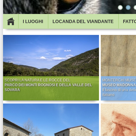
I LUOGHI
LOCANDA DEL VIANDANTE
FATT
SCOPRI LA NATURA E LE ROCCE DEL
MONTERCHI MUSE
PARCO DEI MONTI ROGNOSI E DELLA VALLE DEL
MUSEO MADONNA 
SOVARA
Il fascino di una de
italiano