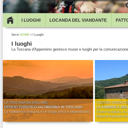
I LUOGHI
LOCANDA DEL VIANDANTE
FATT
Sei in
HOME
> I Luoghi
I luoghi
La Toscana d'Appennino gestisce musei e luoghi per la comunicazione tu
LA TOSCANA DA SVELARE
CENTRO VISITA E 
UFFICIO TURISTICO VALTIBERINA IN TOSCANA
LA FABBRICA DE
La Valtiberina Toscana è un luogo unico e straordinario.
Vivere la natura, la s
Riserva Naturale de